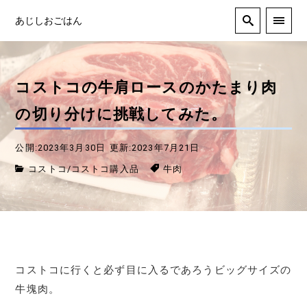
あじしおごはん
コストコの牛肩ロースのかたまり肉
の切り分けに挑戦してみた。
公開:2023年3月30日
更新:2023年7月21日
コストコ
/
コストコ購入品
牛肉
コストコに行くと必ず目に入るであろうビッグサイズの
牛塊肉。