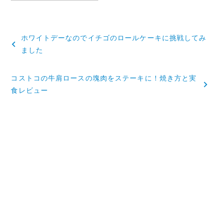
投
ホワイトデーなのでイチゴのロールケーキに挑戦してみ
稿
ました
ナ
コストコの牛肩ロースの塊肉をステーキに！焼き方と実
ビ
食レビュー
ゲ
ー
シ
ョ
ン