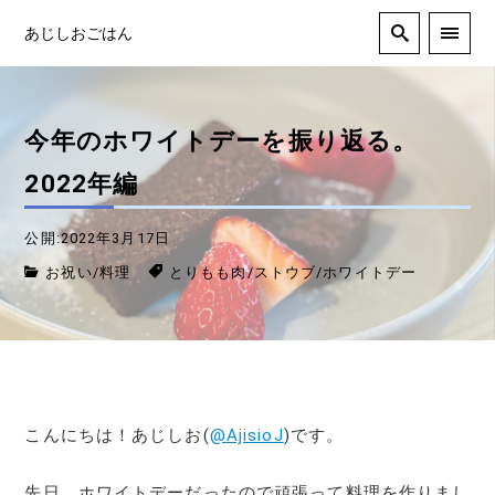
あじしおごはん
今年のホワイトデーを振り返る。
2022年編
公開:2022年3月17日
お祝い
/
料理
とりもも肉
/
ストウブ
/
ホワイトデー
こんにちは！あじしお(
@
AjisioJ
)です。
先日、ホワイトデーだったので頑張って料理を作りまし