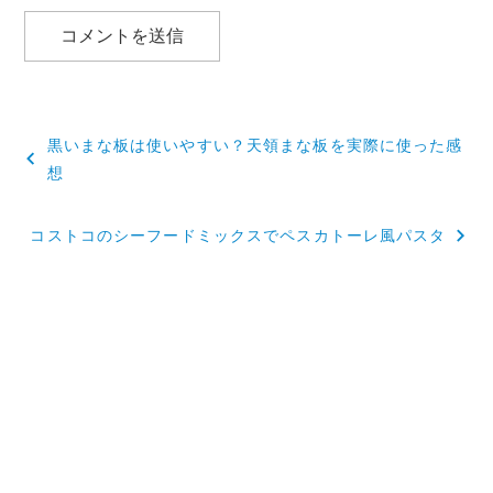
投
黒いまな板は使いやすい？天領まな板を実際に使った感
稿
想
ナ
コストコのシーフードミックスでペスカトーレ風パスタ
ビ
ゲ
ー
シ
ョ
ン