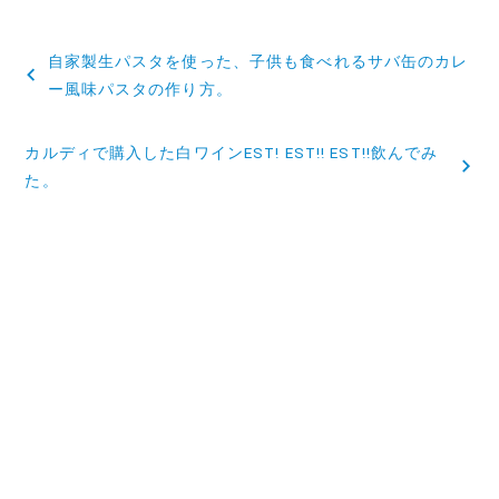
投
自家製生パスタを使った、子供も食べれるサバ缶のカレ
稿
ー風味パスタの作り方。
ナ
カルディで購入した白ワインEST! EST!! EST!!飲んでみ
ビ
た。
ゲ
ー
シ
ョ
ン