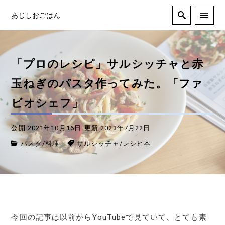
あじしおごはん
「プロのレシピ」サルシッチャと赤
玉ねぎのパスタ作ってみた。「ファ
ビオシェフ」
公開:2021年10月16日
更新:2023年7月22日
パスタ
/
料理
サルシッチャ
/
レシピ本
今回の記事は以前からYouTubeで見ていて、とても素