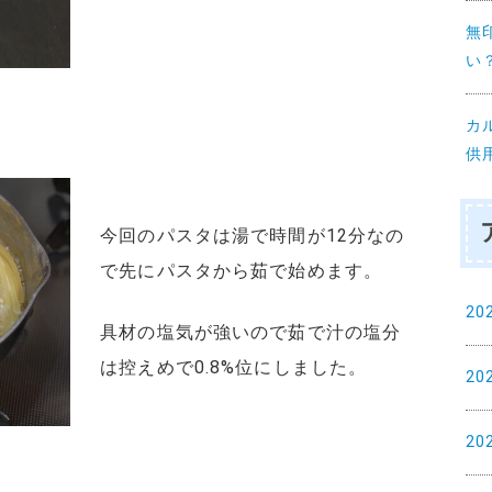
無
い
カ
供
今回のパスタは湯で時間が12分なの
で先にパスタから茹で始めます。
20
具材の塩気が強いので茹で汁の塩分
は控えめで0.8%位にしました。
20
20