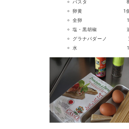
パスタ 80
卵黄 1
全卵 1
塩・黒胡椒 適
グラナパダーノ 
水 100