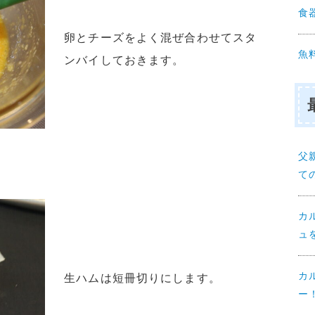
食
卵とチーズをよく混ぜ合わせてスタ
魚
ンバイしておきます。
父
て
カ
ュ
カ
生ハムは短冊切りにします。
ー