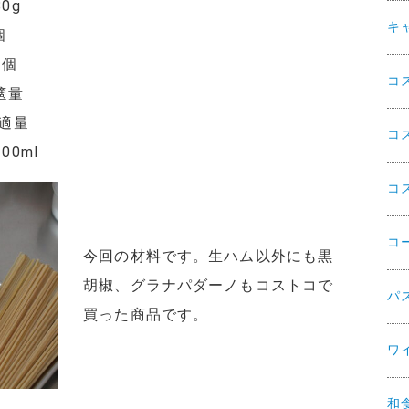
g
キ
個
個
コ
量
適量
コ
ml
コ
コ
今回の材料です。生ハム以外にも黒
胡椒、グラナパダーノもコストコで
パ
買った商品です。
ワ
和