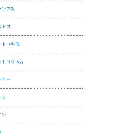
ャンプ飯
ストコ
ストコ料理
ストコ購入品
ーヒー
スタ
イン
食