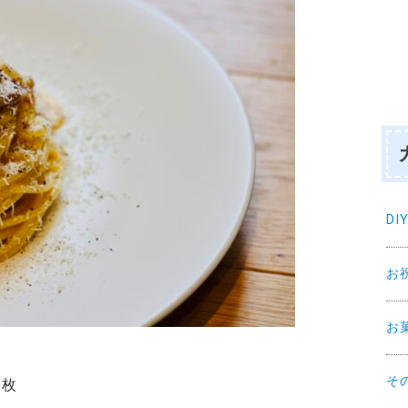
DI
お
お
そ
枚