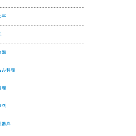
の事
理
分類
込み料理
料理
味料
理器具