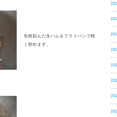
20
20
20
先程刻んだ生ハムをフライパンで軽
く炒めます。
20
20
20
20
20