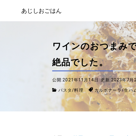
あじしおごはん
ワインのおつまみ
絶品でした。
公開:2021年11月14日
更新:2023年7月
パスタ
/
料理
カルボナーラ
/
生ハ