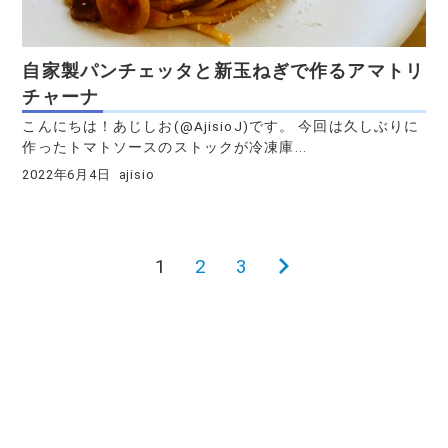
自家製パンチェッタと新玉ねぎで作るアマトリ
チャーナ
こんにちは！あじしお(@AjisioJ)です。 今回は久しぶりに
作ったトマトソースのストックが冷凍庫...
2022年6月4日
ajisio
1
2
3
次
投
の
稿
ペ
ー
の
ジ
ペ